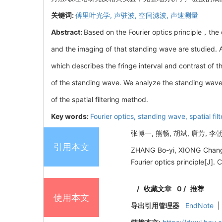
关键词:
傅里叶光学,
声驻波,
空间滤波,
声速测量
Abstract:
Based on the Fourier optics principle，the 
and the imaging of that standing wave are studied. A 
which describes the fringe interval and contrast of
of the standing wave. We analyze the standing wav
of the spatial filtering method.
Key words:
Fourier optics,
standing wave,
spatial fil
张博一, 熊畅, 胡斌, 唐芳, 李
引用本文
ZHANG Bo-yi, XIONG Chang,
Fourier optics principle[J].
/
收藏文章
0
/
推荐
使用本文
导出引用管理器
EndNote
|