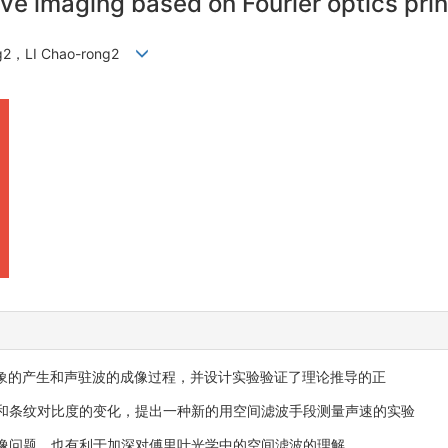
ve imaging based on Fourier optics prin
g2，LI Chao-rong2
象的产生和声驻波的成像过程，并设计实验验证了理论推导的正
距和条纹对比度的变化，提出一种新的用空间滤波手段测量声速的实验
像问题，也有利于加深对傅里叶光学中的空间滤波的理解.