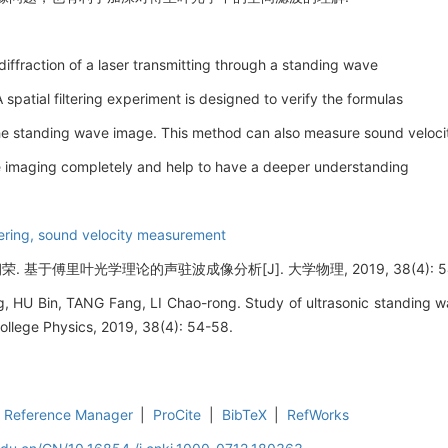
diffraction of a laser transmitting through a standing wave
spatial filtering experiment is designed to verify the formulas
 the standing wave image. This method can also measure sound veloci
e imaging completely and help to have a deeper understanding
tering,
sound velocity measurement
朝荣. 基于傅里叶光学理论的声驻波成像分析[J]. 大学物理, 2019, 38(4): 54
 HU Bin, TANG Fang, LI Chao-rong. Study of ultrasonic standing 
 College Physics, 2019, 38(4): 54-58.
Reference Manager
|
ProCite
|
BibTeX
|
RefWorks