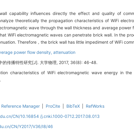
all capability influences directly the effect and quality of com
nalyze theoretically the propagation characteristics of WiFi elect
electromagnetic wave through the wall thickness and average power 
that WiFi electromagnetic waves can penetrate brick wall. In the pr
tenuation. Therefore，the brick wall has little impediment of WiFi co
verage power flow density,
attenuation
传播特性研究[J]. 大学物理, 2017, 36(8): 46-48.
on characteristics of WiFi electromagnetic wave energy in the b
.
Reference Manager
|
ProCite
|
BibTeX
|
RefWorks
edu.cn/CN/10.16854 /j.cnki.1000-0712.2017.08.013
edu.cn/CN/Y2017/V36/I8/46