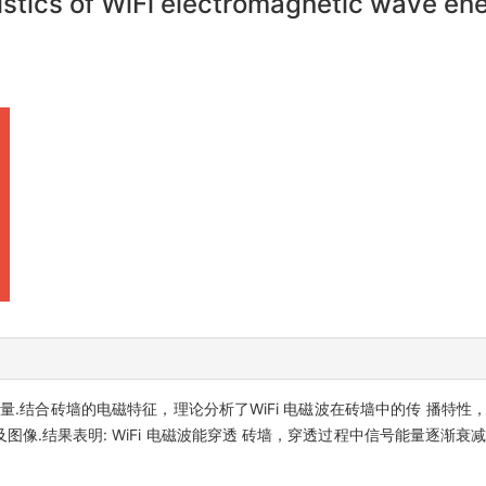
stics of WiFi electromagnetic wave ener
量.结合砖墙的电磁特征，理论分析了WiFi 电磁波在砖墙中的传 播特性，推
像.结果表明: WiFi 电磁波能穿透 砖墙，穿透过程中信号能量逐渐衰