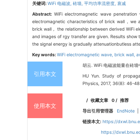
关键词:
WiFi 电磁波,
砖墙,
平均功率流密度,
衰减
Abstract:
WiFi electromagnetic wave penetration w
electromagnetic characteristics of brick wall，we a
brick wall， the relationship between derived WiFi 
and images of rgy transfer are given. Results show 
the signal energy is gradually attenuationbutless at
Key words:
WiFi electromagnetic wave,
brick wall,
a
胡云. WiFi 电磁波能量在砖墙中的
引用本文
HU Yun. Study of propagati
Physics, 2017, 36(8): 46-48
/
收藏文章
0
/
推荐
使用本文
导出引用管理器
EndNote
|
链接本文:
https://dxwl.bnu.
https://dxwl.bnu.