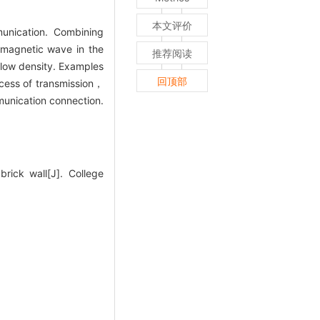
本文评价
munication. Combining
romagnetic wave in the
推荐阅读
flow density. Examples
回顶部
ocess of transmission，
mmunication connection.
rick wall[J]. College