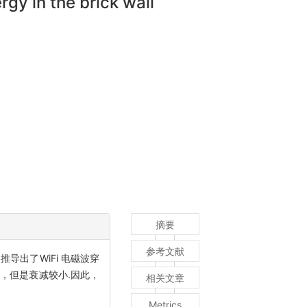
gy in the brick wall
摘要
参考文献
导出了WiFi 电磁波穿
减，但是衰减较小.因此，
相关文章
Metrics