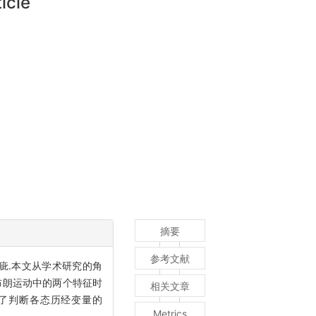
icle
摘要
参考文献
疵.本文从学术研究的角
布朗运动中的两个特征时
相关文章
讨论了判断各态历经变量的
Metrics