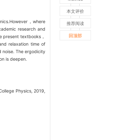
本文评价
chanics.However，where
推荐阅读
 academic research and
回顶部
the present textbooks，
and relaxation time of
 noise. The ergodicity
on is deepen.
College Physics, 2019,