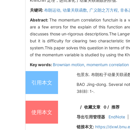
Khinchin 定理，进而深化了动量关联函数的价值.
关键词:
布朗运动,
动量关联函数,
广义朗之万方程,
非各
Abstract:
The momentum correlation functuin is a v
are a few errors for the explain of this function 
discusses those un-rigorous descriptions.The Lange
but it is difficulty for clearing two characteristic
system.This paper solves this question in terms of 
of the momentum variable is studied by using the Kh
Key words:
Brownian motion,
momentum correlation 
包景东. 布朗粒子动量关联函数的若干注
引用本文
BAO Jing-dong. Several note
38(8): 1-.
/
收藏文章
0
/
推荐
使用本文
导出引用管理器
EndNote
|
链接本文:
https://dxwl.bnu