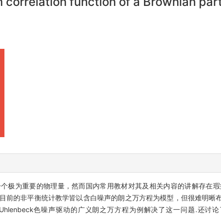
correlation function of a Brownian part
个极为重要的物理量，然而国内常用教材对其及相关内容的讲解存在瑕
.目前的非平衡统计教学皆以含白噪声的朗之万方程为模型，但很难明晰
in-Uhlenbeck色噪声驱动的广义朗之万方程为例解决了这一问题.还