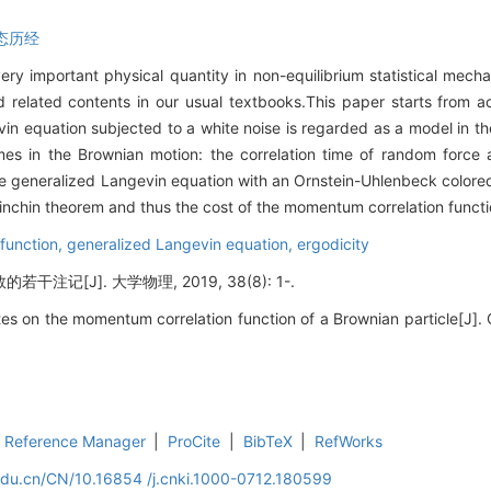
态历经
ery important physical quantity in non-equilibrium statistical me
and related contents in our usual textbooks.This paper starts from
vin equation subjected to a white noise is regarded as a model in 
 times in the Brownian motion: the correlation time of random force 
the generalized Langevin equation with an Ornstein-Uhlenbeck colored
inchin theorem and thus the cost of the momentum correlation functi
function,
generalized Langevin equation,
ergodicity
记[J]. 大学物理, 2019, 38(8): 1-.
s on the momentum correlation function of a Brownian particle[J]. 
Reference Manager
|
ProCite
|
BibTeX
|
RefWorks
.edu.cn/CN/10.16854 /j.cnki.1000-0712.180599