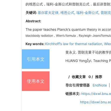
的维恩公式，瑞利-金斯公式和普朗克公式，最后讲普朗
关键词:
基尔霍夫定律,
维恩公式,
瑞利-金斯公式,
普朗克
Abstract:
The paper teaches Planck’s quantum theory in accor
blackbody radiation，Wien’s formula，Rayleigh-Jeans’for
mula
Key words:
Kirchhoff’s law for thermal radiation,
Wien
黄永义. 普朗克量子论的教学探讨[J]
引用本文
HUANG Yongyi. Teaching Pl
/
收藏文章
0
/
推荐
使用本文
导出引用管理器
EndNote
|
链接本文:
https://dxwl.bnu.
https://dxwl.bnu.