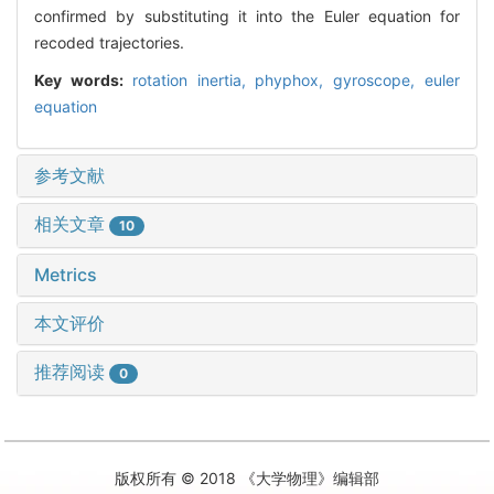
confirmed by substituting it into the Euler equation for
recoded trajectories.
Key words:
rotation inertia,
phyphox,
gyroscope,
euler
equation
参考文献
相关文章
10
Metrics
本文评价
推荐阅读
0
版权所有 © 2018 《大学物理》编辑部