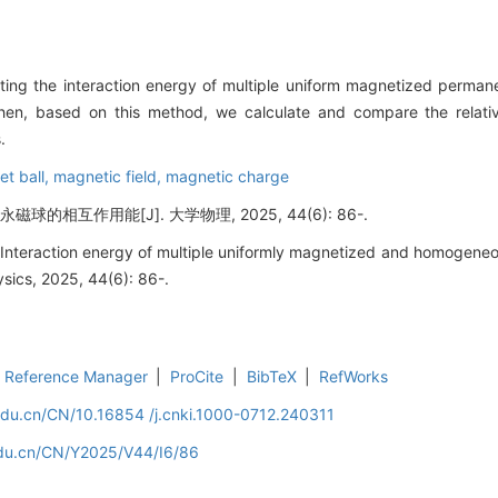
lating the interaction energy of multiple uniform magnetized perma
n, based on this method, we calculate and compare the relative 
.
t ball,
magnetic field,
magnetic charge
球的相互作用能[J]. 大学物理, 2025, 44(6): 86-.
Interaction energy of multiple uniformly magnetized and homogen
sics, 2025, 44(6): 86-.
Reference Manager
|
ProCite
|
BibTeX
|
RefWorks
edu.cn/CN/10.16854 /j.cnki.1000-0712.240311
edu.cn/CN/Y2025/V44/I6/86