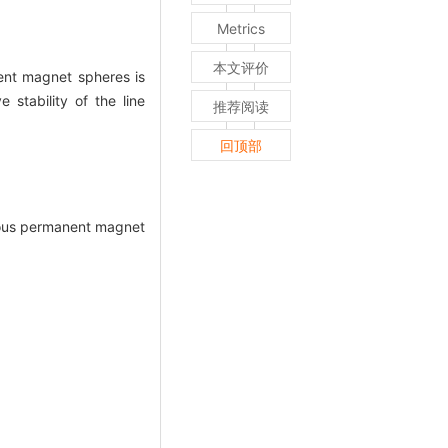
Metrics
本文评价
nent magnet spheres is
stability of the line
推荐阅读
回顶部
eous permanent magnet