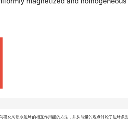
e uniformly magnetized and homogeneou
匀磁化匀质永磁球的相互作用能的方法，并从能量的观点讨论了磁球条