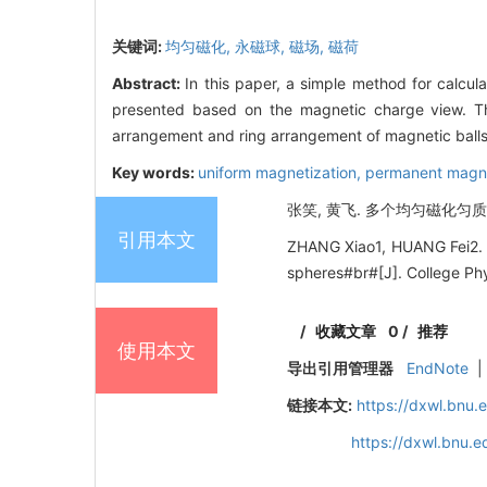
关键词:
均匀磁化,
永磁球,
磁场,
磁荷
Abstract:
In this paper, a simple method for calcu
presented based on the magnetic charge view. The
arrangement and ring arrangement of magnetic balls
Key words:
uniform magnetization,
permanent magne
张笑, 黄飞. 多个均匀磁化匀质永磁
引用本文
ZHANG Xiao1, HUANG Fei2. 
spheres#br#[J]. College Phy
/
收藏文章
0
/
推荐
使用本文
导出引用管理器
EndNote
|
链接本文:
https://dxwl.bnu.
https://dxwl.bnu.