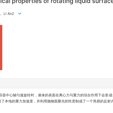
cal properties of rotating liquid surfac
1 ， LI An2
容器中心轴匀速旋转时，液体的表面在离心力与重力的综合作用下会形成一
量了本地的重力加速度，并利用抛物面聚光的性质制成了一个简易的反射