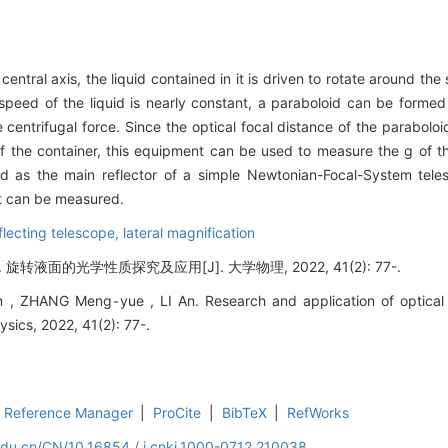
 central axis, the liquid contained in it is driven to rotate around th
al speed of the liquid is nearly constant, a paraboloid can be forme
centrifugal force. Since the optical focal distance of the paraboloid
of the container, this equipment can be used to measure the g of th
sed as the main reflector of a simple Newtonian-Focal-System tele
hat can be measured.
flecting telescope,
lateral magnification
 旋转液面的光学性质探究及应用[J]. 大学物理, 2022, 41(2): 77-.
 , ZHANG Meng⁃yue , LI An. Research and application of optical p
ysics, 2022, 41(2): 77-.
Reference Manager
|
ProCite
|
BibTeX
|
RefWorks
edu.cn/CN/10.16854 / j.cnki.1000-0712.210038