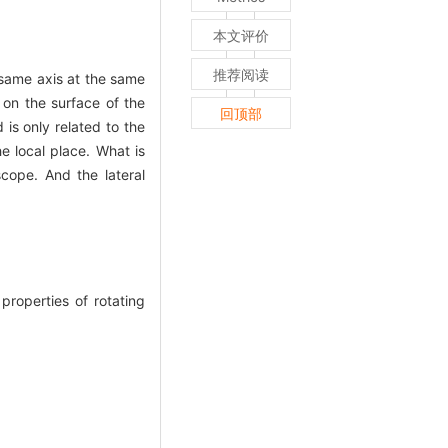
本文评价
推荐阅读
e same axis at the same
d on the surface of the
回顶部
 is only related to the
e local place. What is
scope. And the lateral
roperties of rotating