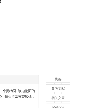
e
摘要
参考文献
个抛物面. 该抛物面的
式牛顿焦点系统望远镜，
相关文章
Metrics