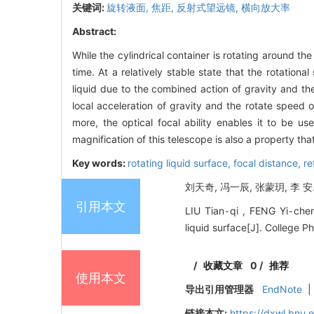
关键词:
旋转液面,
焦距,
反射式望远镜,
横向放大率
Abstract:
While the cylindrical container is rotating around the
time. At a relatively stable state that the rotation
liquid due to the combined action of gravity and the 
local acceleration of gravity and the rotate speed 
more, the optical focal ability enables it to be u
magnification of this telescope is also a property t
Key words:
rotating liquid surface,
focal distance,
re
刘天奇, 冯一辰, 张蒙玥, 李 安.
引用本文
LIU Tian⁃qi , FENG Yi⁃chen
liquid surface[J]. College Ph
/
收藏文章
0
/
推荐
使用本文
导出引用管理器
EndNote
|
链接本文:
https://dxwl.bnu.