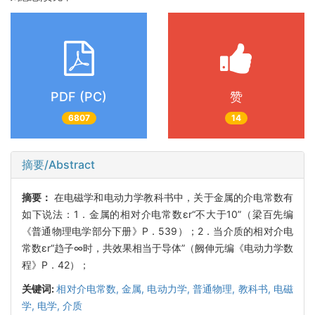
PDF (PC)
赞
6807
14
摘要/Abstract
摘要：
在电磁学和电动力学教科书中，关于金属的介电常数有
如下说法：1．金属的相对介电常数εr“不大于10”（梁百先编
《普通物理电学部分下册》P．539）；2．当介质的相对介电
常数εr“趋子∞时，共效果相当于导体”（阙伸元编《电动力学数
程》P．42）；
关键词:
相对介电常数,
金属,
电动力学,
普通物理,
教科书,
电磁
学,
电学,
介质