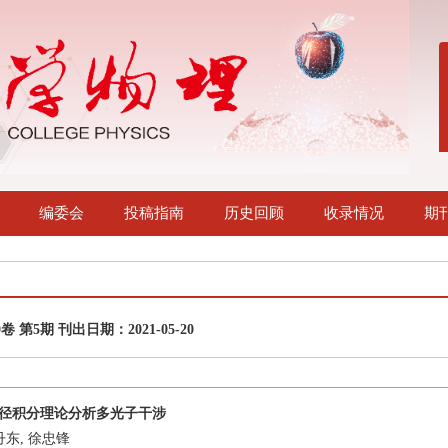
编委会
投稿指南
历史回顾
收录情况
期
0卷 第5期 刊出日期：2021-05-20
径积分理论分析多光子干涉
丹东, 徐忠锋