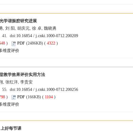
光学谐振腔研究进展
勇, 刘 阳, 胡庆元, 徐 卓, 魏晓勇
: 41. doi:
10.16854 / j.cnki.1000-0712.200209
648
)
PDF
(2486KB) (
4322
)
多维度评价
堂教学效果评价实用方法
翔, 张红洋, 李贵安
: 55. doi:
10.16854 / j.cnki.1000-0712.200256
798
)
PDF
(166KB) (
1104
)
多维度评价
 上好每节课