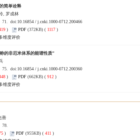
的简单诠释
玲, 罗成林
: 71. doi:
10.16854 / j.cnki.1000-0712.200466
419
)
PDF
(372KB) (
1117
)
多维度评价
 对称的非厄米体系的能谱性质”
 兵
: 75. doi:
10.16854 / j.cnki.1000-0712.200360
348
)
PDF
(662KB) (
912
)
多维度评价
光善
: 78.
75
)
PDF
(955KB) (
411
)