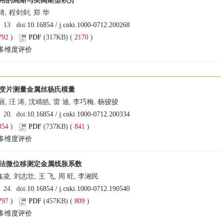
用的高斯与类高斯型积分
琦, 程剑剑, 郑 华
: 13. doi:
10.16854 / j.cnki.1000-0712.200268
792
)
PDF
(317KB) (
2170
)
多维度评价
变片测量金属丝杨氏模量
丽, 汪 涛, 沈靖皓, 雷 迪, 李巧梅, 杨骏骏
: 20. doi:
10.16854 / j.cnki.1000-0712.200334
354
)
PDF
(737KB) (
841
)
多维度评价
法微位移测定金属线胀系数
凌, 刘志壮, 王 飞, 周 旺, 李湘民
: 24. doi:
10.16854 / j.cnki.1000-0712.190540
797
)
PDF
(457KB) (
809
)
多维度评价